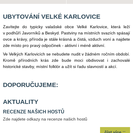
UBYTOVÁNÍ VELKÉ KARLOVICE
Zavítejte do typicky valašské obce Velké Karlovice, která leží
v podhůří Javorníků a Beskyd. Pastviny na místních svazích spásají
ovce a krávy, příroda je stále krásná a čistá, vzduch voní a najdete
zde místo pro pravý odpočinek - aktivní i méně aktivní.
Ve Velkých Karlovicích se nebudete nudit v žádném ročním období.
Kromě přírodních krás zde bude moci obdivovat i zachovalé
historické stavby, místní folklór a užít si řadu slavností a akcí.
DOPORUČUJEME:
AKTUALITY
RECENZE NAŠICH HOSTŮ
Zde najdete odkazy na recenze našich hostů
číst více ::