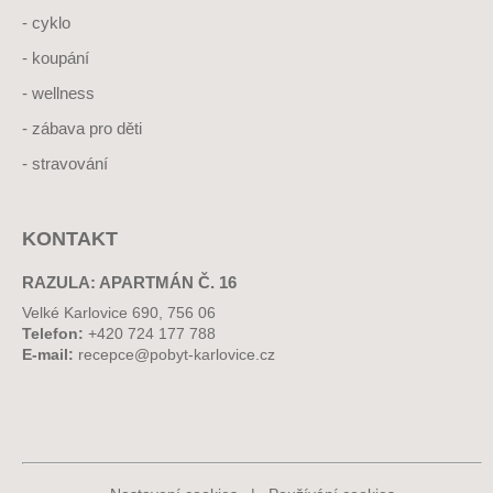
cyklo
koupání
wellness
zábava pro děti
stravování
KONTAKT
RAZULA: APARTMÁN Č. 16
Velké Karlovice 690, 756 06
Telefon:
+420 724 177 788
E-mail:
recepce@pobyt-karlovice.cz